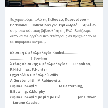
Ευχαριστούμε πολύ τις
Εκδόσεις Παρισιάνου –
Parisianou Publications για την δωρεά 5 βιβλίων
στην υπό σύσταση βιβλιοθήκη της ΕΑΟ. Ελπίζουμε
αυτό να ενθαρρύνει περισσότερους να προχωρήσουν
σε παρόμοιες κινήσεις.
Kλινική Οφθαλμολογία Kanksi…..………..
…………………B.Bowling
Άτλας Κλινικής Οφθαλμολογίας……D.Spalton,
R.Hitchings, P.Hunter
Εγχειρίδιο Οφθαλμού Wills………….…
A.Gerstenblith, M.Rabinowits
Οφθαλμολογία………………..…M.Betterbuig,
B.Bowling, C.Murphy
Οφθαλμολογία με μία ματιά…..……..…..Jane Olver
– Lorane Cassiou